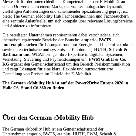
Messeauftritt, der unterschiedliche Kompetenzfelder der E-Mobilität an
einem Ort vereint. In einem Markt, der von technologischer Dynamik,
vielfältigen Anforderungen und zunehmender Spezialisierung geprägt ist,
bietet The German
e
Mobility Hub Fachbesucherinnen und Fachbesuchern
eine zentrale Anlaufstelle, um sich kompakt über relevante Lösungsbereiche
und Anbieter zu informieren.
Die beteiligten Unternehmen repräsentieren dabei verschiedene, sich
thematisch ergänzende Bereiche der Branche.
amperio, BWTS
und eta plus
stehen für Lösungen rund um Energie- und Ladeinfrastruktur
sowie deren technische und systemische Einbindung.
HUTH, Scheidt &
Bachmann und WEAT
bringen ihre Expertise in digitalen Systemen,
Vernetzung, Steuerung und Paymentlösungen ein.
PWM GmbH & Co.
KG
ergänzt den Gemeinschaftsstand um den Bereich Preiskommunikation
und zeigt Lösungen für eine klare, flexible und nutzerorientierte
Darstellung von Preisen im Umfeld der E-Mobilität.
The German
e
Mobility Hub ist auf der Power2Drive Europe 2026 in
Halle C6, Stand C6.360 zu finden.
Über den German
e
Mobility Hub
The
German
e
Mobility Hub
ist ein Gemeinschaftsstand der
Unternehmen
amperio, BWTS, eta plus, HUTH, PWM, Scheidt &