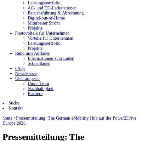
Leistungsportfolio
AC- und DC-Ladestationen
Betriebsführung & Abrechnung
Digital-out-of-Home
Mitarbeiter Strom
Projekte
Photovoltaik für Unternehmen
Vorteile für Unternehmen
Leistungsportfolio
Projekte
Rund ums Aufladen
Informationen zum Laden
Schnellladen
FAQs
News/Presse
Über amperio
Unser Team
Nachhaltigkeit
Karriere
Suche
Kontakt
home
>
Pressemitteilung: The German eMobility Hub auf der Power2Drive
Europe 2026
Pressemitteilung: The